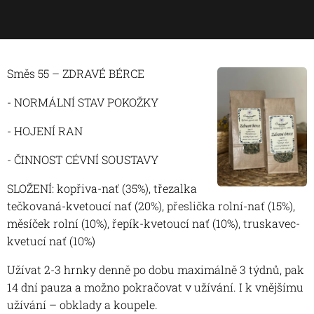
Směs 55 – ZDRAVÉ BÉRCE
- NORMÁLNÍ STAV POKOŽKY
- HOJENÍ RAN
- ČINNOST CÉVNÍ SOUSTAVY
SLOŽENÍ: kopřiva-nať (35%), třezalka
tečkovaná-kvetoucí nať (20%), přeslička rolní-nať (15%),
měsíček rolní (10%), řepík-kvetoucí nať (10%), truskavec-
kvetucí nať (10%)
Užívat 2-3 hrnky denně po dobu maximálně 3 týdnů, pak
14 dní pauza a možno pokračovat v užívání. I k vnějšímu
užívání – obklady a koupele.