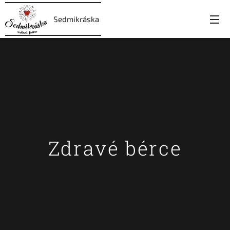
Sedmikráska
Zdravé bérce