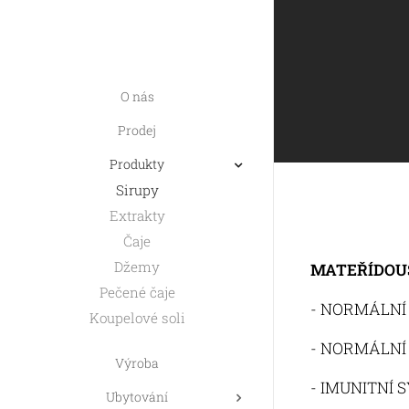
O nás
Prodej
Produkty
Sirupy
Extrakty
Čaje
Džemy
MATEŘÍDOU
Pečené čaje
- NORMÁLNÍ
Koupelové soli
- NORMÁLNÍ
Výroba
- IMUNITNÍ 
Ubytování