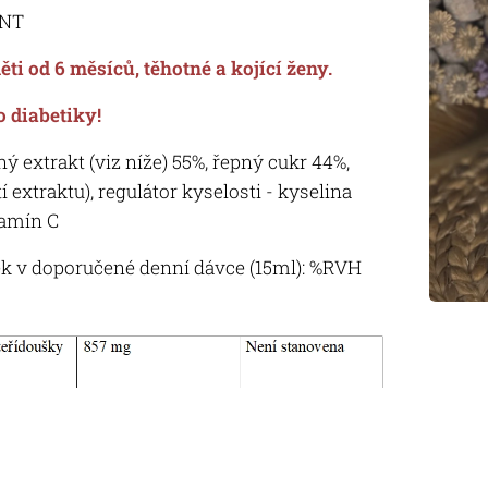
ANT
ti od 6 měsíců, těhotné a kojící ženy.
 diabetiky!
ný extrakt (viz níže) 55%, řepný cukr 44%,
 extraktu), regulátor kyselosti - kyselina
tamín C
ek v doporučené denní dávce (15ml): %RVH