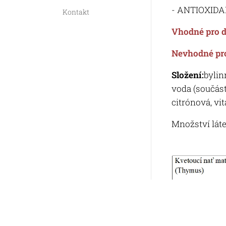
- ANTIOXID
Kontakt
Vhodné pro dě
Nevhodné pro
Složení:
bylin
voda (součástí
citrónová, vi
Množství lát