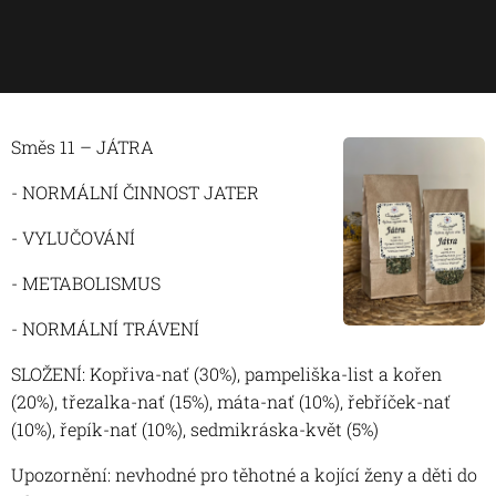
Směs 11 – JÁTRA
- NORMÁLNÍ ČINNOST JATER
- VYLUČOVÁNÍ
- METABOLISMUS
- NORMÁLNÍ TRÁVENÍ
SLOŽENÍ: Kopřiva-nať (30%), pampeliška-list a kořen
(20%), třezalka-nať (15%), máta-nať (10%), řebříček-nať
(10%), řepík-nať (10%), sedmikráska-květ (5%)
Upozornění: nevhodné pro těhotné a kojící ženy a děti do