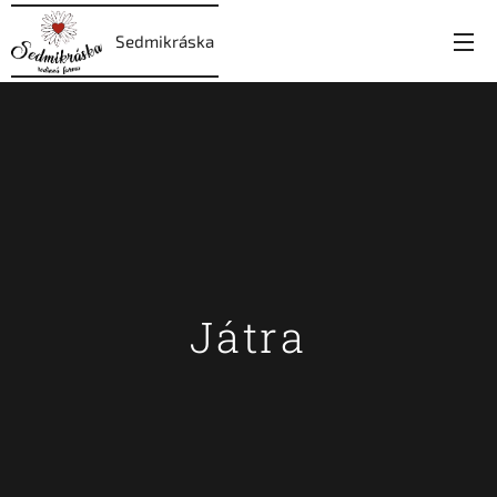
Sedmikráska
Játra