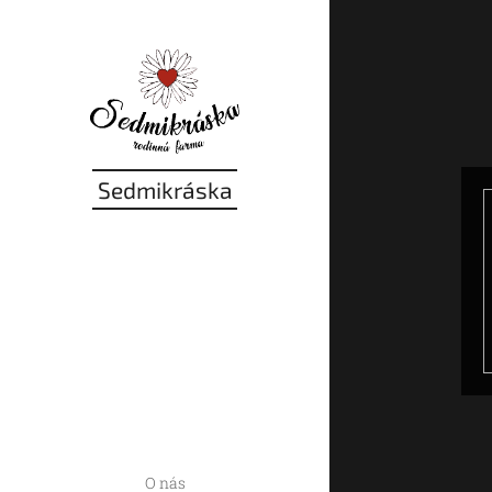
Sedmikráska
O nás