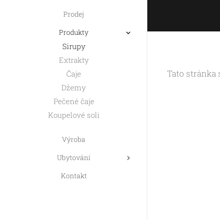
Prodej
Produkty
Sirupy
Extrakty
Tato stránka 
Čaje
Džemy
Pečené čaje
Koupelové soli
Výroba
Ubytování
Kontakt