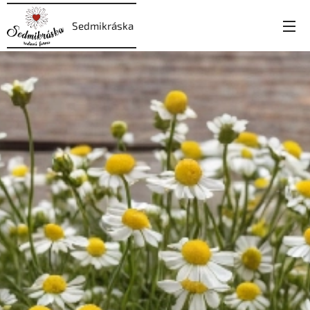
Sedmikráska