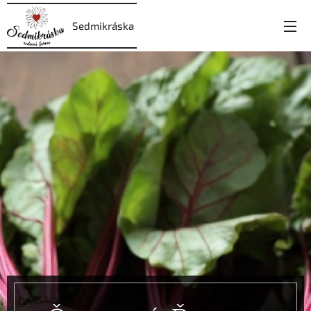
Sedmikráska